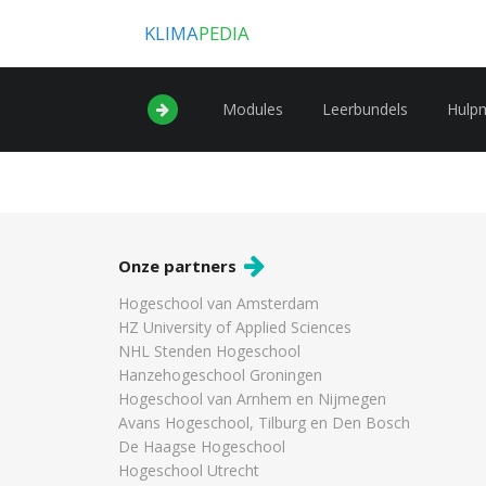
KLIMA
PEDIA
Modules
Leerbundels
Hulp
Onze partners
Hogeschool van Amsterdam
HZ University of Applied Sciences
NHL Stenden Hogeschool
Hanzehogeschool Groningen
Hogeschool van Arnhem en Nijmegen
Avans Hogeschool, Tilburg en Den Bosch
De Haagse Hogeschool
Hogeschool Utrecht