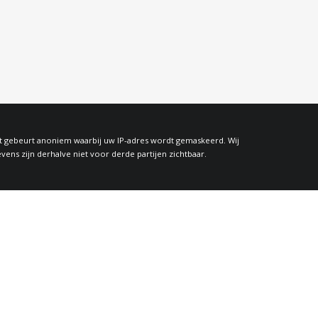
at gebeurt anoniem waarbij uw IP-adres wordt gemaskeerd. Wij
s zijn derhalve niet voor derde partijen zichtbaar.