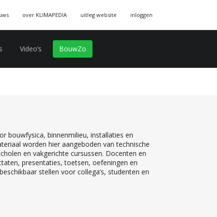
uws
over KLIMAPEDIA
uitleg website
inloggen
s
Video’s
BouwZo
r bouwfysica, binnenmilieu, installaties en
teriaal worden hier aangeboden van technische
 scholen en vakgerichte cursussen. Docenten en
ctaten, presentaties, toetsen, oefeningen en
eschikbaar stellen voor collega’s, studenten en