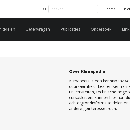
home
nie
middelen
Oefenvragen
Publicaties
Onderzoek
Link
Over Klimapedia
Klimapedia is een kennisbank voo
duurzaamheid. Les- en kennisma
universiteiten, technische hoge
cursusleiders kunnen hier hun di
achtergrondinformatie delen en b
andere geïnteresseerden.