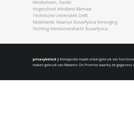
Windesheim, Zwolle
Hogeschool Inholland Alkmaar
Technische Universiteit Delft
Nederlands Vlaamse Bouwfysica Vereniging
Stichting Kennisoverdracht Bouwfysica
privacybeleid |
Klimapedia maakt enkel gebruik van functione
maken gebruik van Matamo On-Premise waarbij de gegevens op