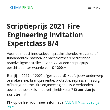
KLIMA
PEDIA
MENU
Scriptieprijs 2021 Fire
Engineering Invitation
Expertclass 8/4
Voor de meest innovatieve, spraakmakende, relevante of
fundamentele master- of bachelorthesis betreffende
brandveiligheid stellen IFV en VVBA een scriptieprijs
beschikbaar ter waarde van
€ 1200,=
Ben jij in 2019 of 2020 afgestudeerd? Heeft jouw onderwerp
te maken met brandpreventie, protectie, repressie, nazorg,
of brengt het met fire engineering de juiste verbanden
tussen de schakels in de veiligheidsketen?
Stuur dan je
scriptie in!
Klik op de link voor meer informatie:
VVBA-IFV-scriptieprijs-
2021