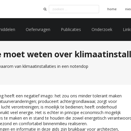
home
nie
middelen
Oefenvragen
Publicaties
Onderzoek
Link
e moet weten over klimaatinstall
aarom van klimaatinstallaties in een notendop
ing heeft een negatief imago: het zou ons minder tolerant maken
tuurveranderingen; produceert achtergrondlawaai; zorgt voor
 lucht verontreinigen; is moeilijk te bedienen; heeft onderhoud
ruikt veel energie. Het is echter in principe economisch mogelijk
ies te maken en in stand te houden die zowel energetisch verantwoor
 gezond en comfortabel binnenmilieu realiseren.
gen en informatie in deze gids zijn bruikbaar voor architecten,