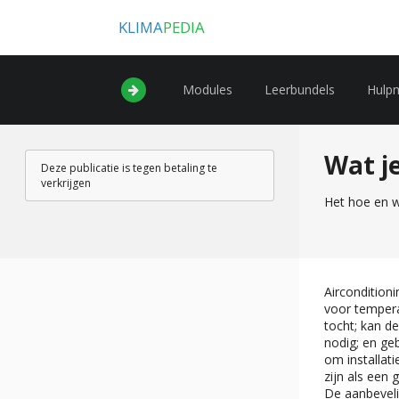
KLIMA
PEDIA
Modules
Leerbundels
Hulp
Wat j
Deze publicatie is tegen betaling te
verkrijgen
Het hoe en w
Aircondition
voor tempera
tocht; kan de
nodig; en geb
om installat
zijn als een
De aanbevelin