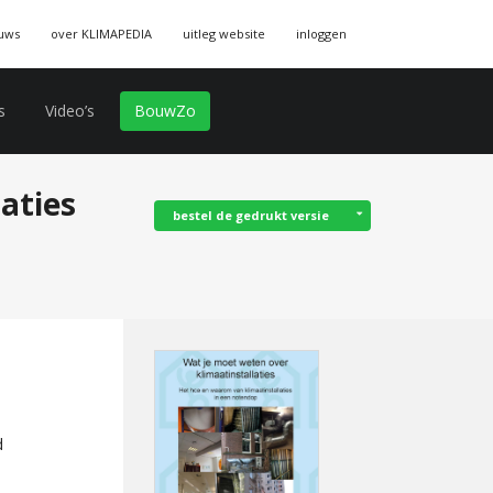
uws
over KLIMAPEDIA
uitleg website
inloggen
s
Video’s
BouwZo
aties
bestel de gedrukt versie
d