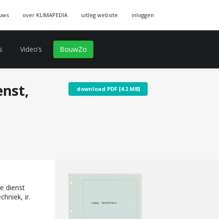
uws
over KLIMAPEDIA
uitleg website
inloggen
s
Video’s
BouwZo
nst,
download PDF [4.2 MB]
e dienst
hniek, ir.