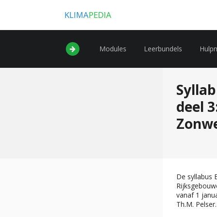
KLIMA
PEDIA
Modules
Leerbundels
Hulp
Sylla
deel 3
Zonwer
De syllabus 
Rijksgebouwe
vanaf 1 janua
Th.M. Pelser.