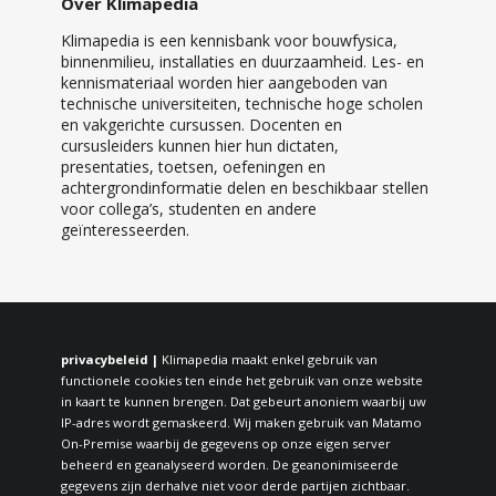
Over Klimapedia
Klimapedia is een kennisbank voor bouwfysica,
binnenmilieu, installaties en duurzaamheid. Les- en
kennismateriaal worden hier aangeboden van
technische universiteiten, technische hoge scholen
en vakgerichte cursussen. Docenten en
cursusleiders kunnen hier hun dictaten,
presentaties, toetsen, oefeningen en
achtergrondinformatie delen en beschikbaar stellen
voor collega’s, studenten en andere
geïnteresseerden.
privacybeleid |
Klimapedia maakt enkel gebruik van
functionele cookies ten einde het gebruik van onze website
in kaart te kunnen brengen. Dat gebeurt anoniem waarbij uw
IP-adres wordt gemaskeerd. Wij maken gebruik van Matamo
On-Premise waarbij de gegevens op onze eigen server
beheerd en geanalyseerd worden. De geanonimiseerde
gegevens zijn derhalve niet voor derde partijen zichtbaar.