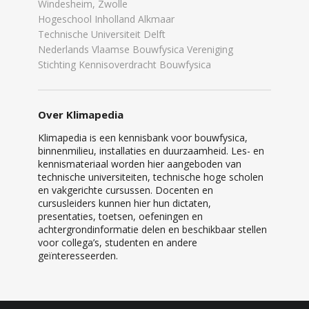
Windesheim, Zwolle
Hogeschool Inholland Alkmaar
Technische Universiteit Delft
Nederlands Vlaamse Bouwfysica Vereniging
Stichting Kennisoverdracht Bouwfysica
Over Klimapedia
Klimapedia is een kennisbank voor bouwfysica,
binnenmilieu, installaties en duurzaamheid. Les- en
kennismateriaal worden hier aangeboden van
technische universiteiten, technische hoge scholen
en vakgerichte cursussen. Docenten en
cursusleiders kunnen hier hun dictaten,
presentaties, toetsen, oefeningen en
achtergrondinformatie delen en beschikbaar stellen
voor collega’s, studenten en andere
geïnteresseerden.