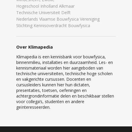
Hogeschool Inholland Alkmaar
Technische Universiteit Delft
Nederlands Vlaamse Bouwfysica Vereniging
Stichting Kennisoverdracht Bouwfysica
Over Klimapedia
Klimapedia is een kennisbank voor bouwfysica,
binnenmilieu, installaties en duurzaamheid. Les- en
kennismateriaal worden hier aangeboden van
technische universiteiten, technische hoge scholen
en vakgerichte cursussen. Docenten en
cursusleiders kunnen hier hun dictaten,
presentaties, toetsen, oefeningen en
achtergrondinformatie delen en beschikbaar stellen
voor collega’s, studenten en andere
geïnteresseerden.