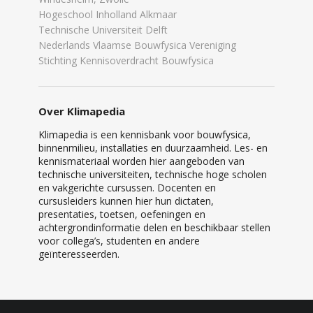
Hogeschool Inholland Alkmaar
Technische Universiteit Delft
Nederlands Vlaamse Bouwfysica Vereniging
Stichting Kennisoverdracht Bouwfysica
Over Klimapedia
Klimapedia is een kennisbank voor bouwfysica,
binnenmilieu, installaties en duurzaamheid. Les- en
kennismateriaal worden hier aangeboden van
technische universiteiten, technische hoge scholen
en vakgerichte cursussen. Docenten en
cursusleiders kunnen hier hun dictaten,
presentaties, toetsen, oefeningen en
achtergrondinformatie delen en beschikbaar stellen
voor collega’s, studenten en andere
geïnteresseerden.