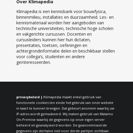
Over Klimapedia
Klimapedia is een kennisbank voor bouwfysica,
binnenmilieu, installaties en duurzaamheid. Les- en
kennismateriaal worden hier aangeboden van
technische universiteiten, technische hoge scholen
en vakgerichte cursussen. Docenten en
cursusleiders kunnen hier hun dictaten,
presentaties, toetsen, oefeningen en
achtergrondinformatie delen en beschikbaar stellen
voor collega’s, studenten en andere
geïnteresseerden.
privacybeleid |
Klimapedia maakt enkel gebruik van
functionele cookies ten einde het gebruik van onze website
in kaart te kunnen brengen. Dat gebeurt anoniem waarbij uw
IP-adres wordt gemaskeerd. Wij maken gebruik van Matamo
On-Premise waarbij de gegevens op onze eigen server
beheerd en geanalyseerd worden. De geanonimiseerde
gegevens zijn derhalve niet voor derde partijen zichtbaar.