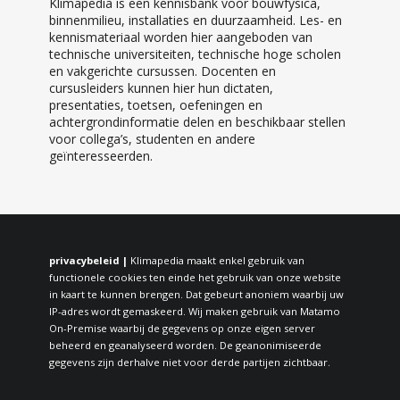
Klimapedia is een kennisbank voor bouwfysica,
binnenmilieu, installaties en duurzaamheid. Les- en
kennismateriaal worden hier aangeboden van
technische universiteiten, technische hoge scholen
en vakgerichte cursussen. Docenten en
cursusleiders kunnen hier hun dictaten,
presentaties, toetsen, oefeningen en
achtergrondinformatie delen en beschikbaar stellen
voor collega’s, studenten en andere
geïnteresseerden.
privacybeleid |
Klimapedia maakt enkel gebruik van
functionele cookies ten einde het gebruik van onze website
in kaart te kunnen brengen. Dat gebeurt anoniem waarbij uw
IP-adres wordt gemaskeerd. Wij maken gebruik van Matamo
On-Premise waarbij de gegevens op onze eigen server
beheerd en geanalyseerd worden. De geanonimiseerde
gegevens zijn derhalve niet voor derde partijen zichtbaar.