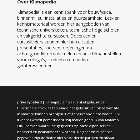
Over Klimapedia
Klimapedia is een kennisbank voor bouwfysica,
binnenmilieu, installaties en duurzaamheid. Les- en
kennismateriaal worden hier aangeboden van
technische universiteiten, technische hoge scholen
en vakgerichte cursussen. Docenten en
cursusleiders kunnen hier hun dictaten,
presentaties, toetsen, oefeningen en
achtergrondinformatie delen en beschikbaar stellen
voor collega’s, studenten en andere
geïnteresseerden.
privacybeleid |
Klimapedia maakt enkel gebruik van
functionele cookies ten einde het gebruik van onze website
in kaart te kunnen brengen. Dat gebeurt anoniem waarbij uw
IP-adres wordt gemaskeerd. Wij maken gebruik van Matamo
On-Premise waarbij de gegevens op onze eigen server
beheerd en geanalyseerd worden. De geanonimiseerde
gegevens zijn derhalve niet voor derde partijen zichtbaar.