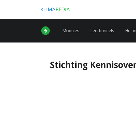
KLIMA
PEDIA
Modules
Leerbundels
Hulp
Stichting Kennisove