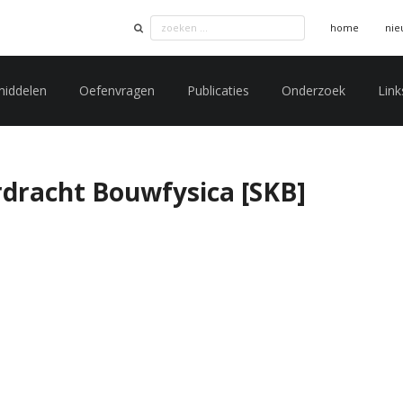
home
nie
middelen
Oefenvragen
Publicaties
Onderzoek
Link
rdracht Bouwfysica [SKB]