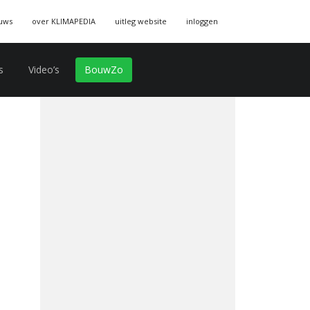
uws
over KLIMAPEDIA
uitleg website
inloggen
s
Video’s
BouwZo