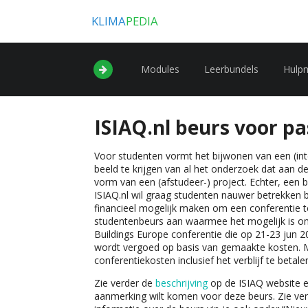
KLIMA
PEDIA
Modules
Leerbundels
Hulp
ISIAQ.nl beurs voor p
Voor studenten vormt het bijwonen van een (int
beeld te krijgen van al het onderzoek dat aan d
vorm van een (afstudeer-) project. Echter, een b
ISIAQ.nl wil graag studenten nauwer betrekken bi
financieel mogelijk maken om een conferentie t
studentenbeurs aan waarmee het mogelijk is om
Buildings Europe conferentie die op 21-23 jun 
wordt vergoed op basis van gemaakte kosten. M
conferentiekosten inclusief het verblijf te betale
Zie verder de
beschrijving
op de ISIAQ website 
aanmerking wilt komen voor deze beurs. Zie ve