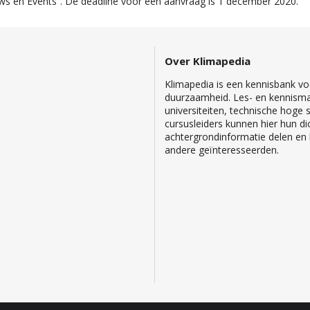
uws en Events”. De deadline voor een aanvraag is 1 december 2020.
Over Klimapedia
Klimapedia is een kennisbank voo
duurzaamheid. Les- en kennisma
universiteiten, technische hoge
cursusleiders kunnen hier hun di
achtergrondinformatie delen en b
andere geïnteresseerden.