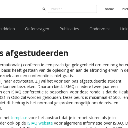
home
nie
middelen
Oefenvragen
Publicaties
Onderzoek
Link
as afgestudeerden
ernationale) conferentie een prachtige gelegenheid om een nog bete
e basis heeft gestaan van de opleiding en aan de afronding ervan in d
ezoek aan een conferentie is niet gratis.
j haar activiteiten. Zij wil het voor een pas afgestudeerde student
e kunnen bezoeken. Daarom biedt ISIAQ.nl iedere twee jaar een
 een ISIAQ conferentie te bezoeken. Voor deze ronde is dat de Heal
2021 in Oslo zal worden gehouden. Deze beurs is maximaal €1500,- en
et dit bedrag is het normaal gesproken mogelijk om de reis- en
n.
en het
template
voor het abstract dat je in moet sturen als je in
rder ook op de
ISIAQ website
voor algemene informatie over ISIAQ. 