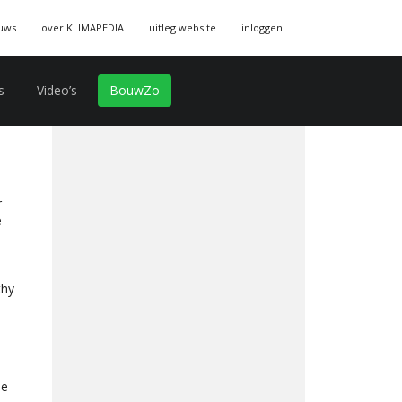
uws
over KLIMAPEDIA
uitleg website
inloggen
s
Video’s
BouwZo
r
e
thy
De