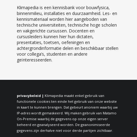
Klimapedia is een kennisbank voor bouwfysica,
binnenmilieu, installaties en duurzaamheid. Les- en
kennismateriaal worden hier aangeboden van
technische universiteiten, technische hoge scholen
en vakgerichte cursussen. Docenten en
cursusleiders kunnen hier hun dictaten,
presentaties, toetsen, oefeningen en
achtergrondinformatie delen en beschikbaar stellen
voor collega’s, studenten en andere
geïnteresseerden.
privacybeleid |
Klimapedia maakt enkel gebruik van
functionele cookies ten einde het gebruik van onze website
in kaart te kunnen brengen. Dat gebeurt anoniem waarbij uw
IP-adres wordt gemaskeerd. Wij maken gebruik van Matamo
On-Premise waarbij de gegevens op onze eigen server
beheerd en geanalyseerd worden. De geanonimiseerde
gegevens zijn derhalve niet voor derde partijen zichtbaar.